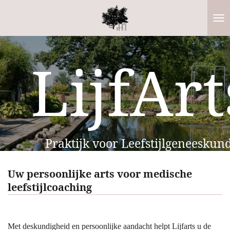
Ga
direct
naar
de
LijfArt
hoofdinhoud
Praktijk voor Leefstijlgeneeskun
Uw persoonlijke arts voor medische
leefstijlcoaching
Met deskundigheid en persoonlijke aandacht helpt Lijfarts u de